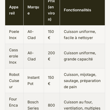
Prix
Appa
Marqu
(en
Fonctionnalités
reil
e
viro
n)
Poele
All-
150
Cuisson uniforme,
Inox
Clad
€
facile à nettoyer
Cass
All-
200
Cuisson uniforme,
erole
Clad
€
grande capacité
Inox
Robot
Cuisson, mijotage,
Instant
150
Cuise
sautage, préparation
Pot
€
ur
de pain
Four
Bosch
Cuisson au four,
Enca
800
Series
ventilation, multiples