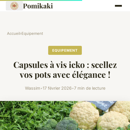
Pomikaki
Accueil
›
Equipement
EQUIPEMENT
Capsules à vis icko : scellez
vos pots avec élégance !
Wassim
•
17 février 2026
•
7 min de lecture